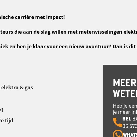
nische carrière met impact!
eurs die aan de slag willen met meterwisselingen elektr
hniek en ben je klaar voor een nieuw avontuur? Dan is di
MEER
 elektra & gas
WETE
Heb je een
r)
je meer in
BEL
B
e tijd
06 573
What