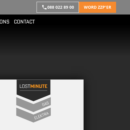
088 022 89 00
WORD ZZP'ER
 ONS
CONTACT