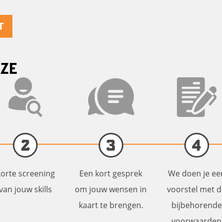
T
JZE
2
3
4
orte screening
Een kort gesprek
We doen je ee
van jouw skills
om jouw wensen in
voorstel met 
kaart te brengen.
bijbehorende
voorwaarden