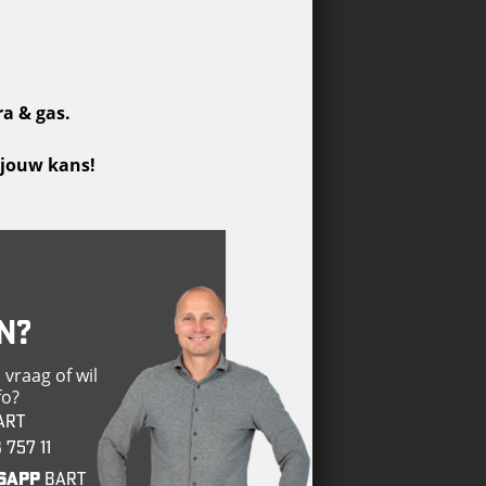
a & gas.
t jouw kans!
N?
 vraag of wil
fo?
art
 757 11
sapp
Bart