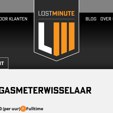
OOR KLANTEN
BLOG
OVER
HT
 gasmeterwisselaar
0 (per uur)
Fulltime