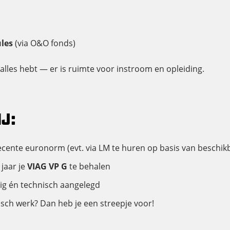
les
(via O&O fonds)
 alles hebt — er is ruimte voor instroom en opleiding.
J:
recente euronorm (evt. via LM te huren op basis van beschik
jaar je
VIAG VP G
te behalen
dig én technisch aangelegd
isch werk? Dan heb je een streepje voor!